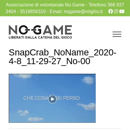
Associazione di volontariato No Game -
Telefono 366 937
3404
- 3519856310
-
Email: nogame@virgilio.it
Salta
al
contenuto
SnapCrab_NoName_2020-
4-8_11-29-27_No-00