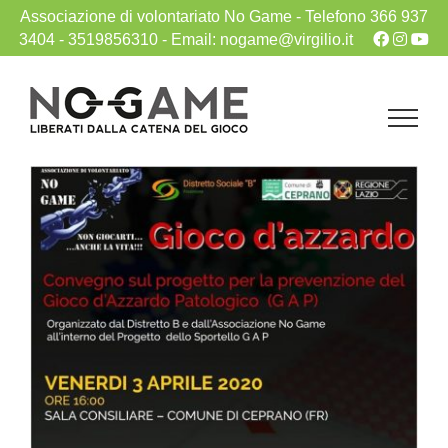
Associazione di volontariato No Game -
Telefono 366 937
3404
- 3519856310
-
Email: nogame@virgilio.it
Salta
al
contenuto